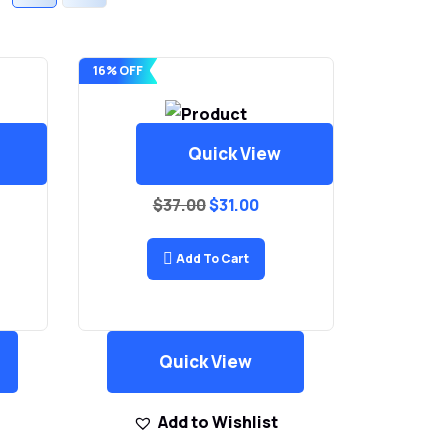
16% OFF
Quick View
Headphone
$
37.00
$
31.00
Add To Cart
Quick View
Add to Wishlist