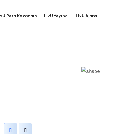
ivU Para Kazanma
LivU Yayıncı
LivU Ajans