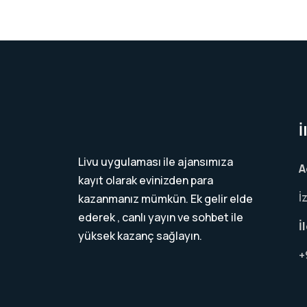
İ
Livu uygulaması ile ajansımıza
A
kayıt olarak evinizden para
İ
kazanmanız mümkün. Ek gelir elde
ederek , canlı yayın ve sohbet ile
İ
yüksek kazanç sağlayın.
+