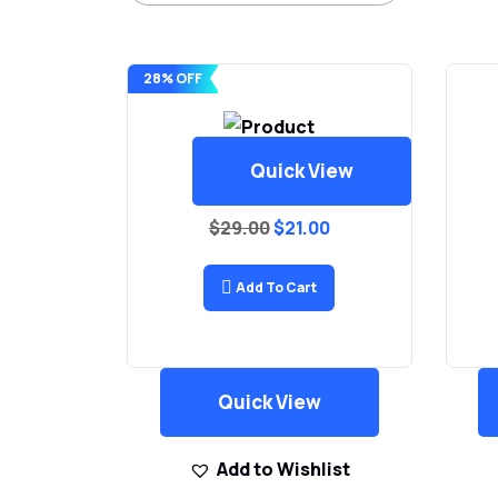
28% OFF
Quick View
Airpods
$
29.00
$
21.00
Add To Cart
Quick View
Add to Wishlist