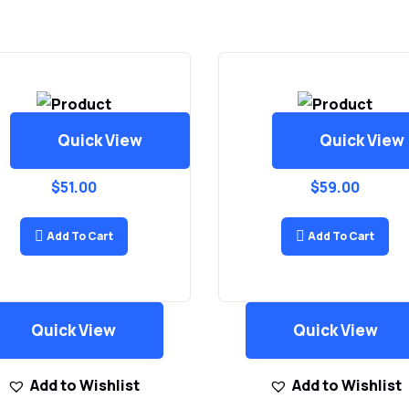
Quick View
Quick View
Digital Camera
Gear Vr
$
51.00
$
59.00
Add To Cart
Add To Cart
Quick View
Quick View
Add to Wishlist
Add to Wishlist