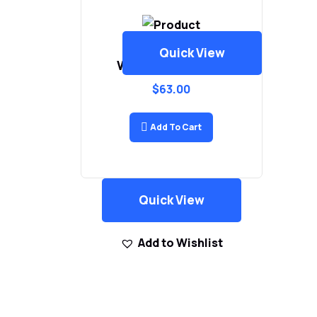
Quick View
Wireless Speaker
$
63.00
Add To Cart
Quick View
Add to Wishlist