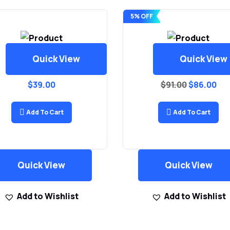
5% OFF
Quick View
Quick View
Lighter
Mini Drone
$
39.00
$
91.00
$
86.00
Add To Cart
Add To Cart
Quick View
Quick View
Add to Wishlist
Add to Wishlist