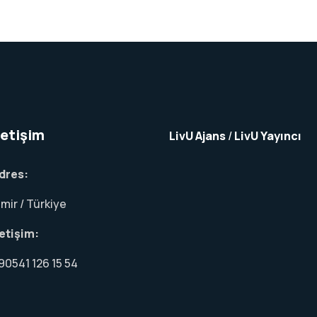
letişim
LivU Ajans
/
LivU Yayıncı
dres:
zmir / Türkiye
letişim:
90541 126 15 54